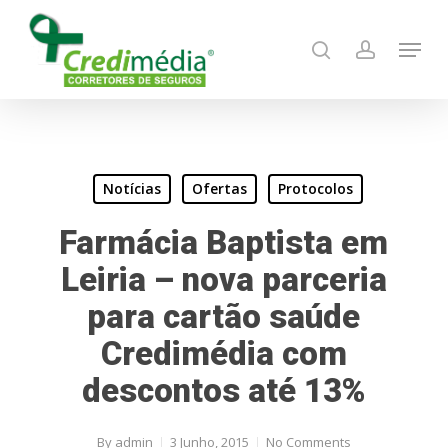
Skip
Menu
to
search
account
main
content
Notícias
Ofertas
Protocolos
Farmácia Baptista em
Leiria – nova parceria
para cartão saúde
Credimédia com
descontos até 13%
By
admin
3 Junho, 2015
No Comments