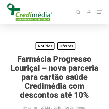
Skip
Menu
to
search
account
main
content
Notícias
Ofertas
Farmácia Progresso
Louriçal – nova parceria
para cartão saúde
Credimédia com
descontos até 10%
By
admin
27 Maio, 2015
No Comments