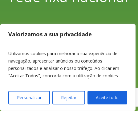
233 426 925
Valorizamos a sua privacidade
Chamada para a
Utilizamos cookies para melhorar a sua experiência de
navegação, apresentar anúncios ou conteúdos
rede fixa nacional
personalizados e analisar o nosso tráfego. Ao clicar em
"Aceitar Todos", concorda com a utilização de cookies.
Personalizar
Rejeitar
Aceite tudo
credimedia@credime
Todas as Lojas e Contactos