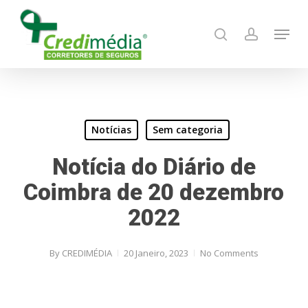
Skip
Menu
to
search
account
main
content
Notícias
Sem categoria
Notícia do Diário de
Coimbra de 20 dezembro
2022
By
CREDIMÉDIA
20 Janeiro, 2023
No Comments