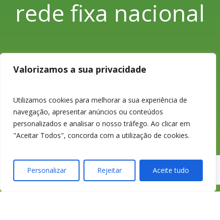
rede fixa nacional
233 426 925
Valorizamos a sua privacidade
Chamada para a
Utilizamos cookies para melhorar a sua experiência de
navegação, apresentar anúncios ou conteúdos
personalizados e analisar o nosso tráfego. Ao clicar em
rede fixa nacional
"Aceitar Todos", concorda com a utilização de cookies.
Personalizar
Rejeitar
Aceite tudo
credimedia@credime