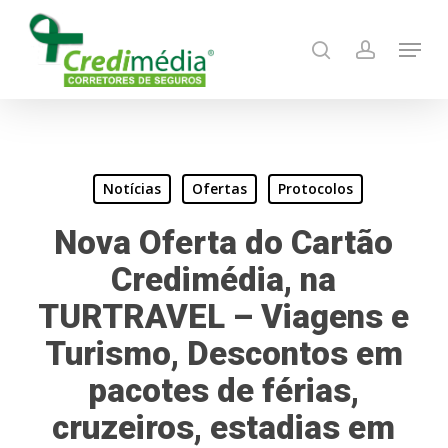
Skip
Menu
to
search
account
main
content
Notícias
Ofertas
Protocolos
Nova Oferta do Cartão
Credimédia, na
TURTRAVEL – Viagens e
Turismo, Descontos em
pacotes de férias,
cruzeiros, estadias em