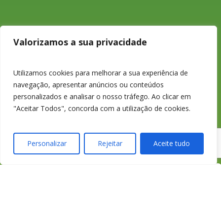
233 426 925
Valorizamos a sua privacidade
Chamada para a
Utilizamos cookies para melhorar a sua experiência de
navegação, apresentar anúncios ou conteúdos
rede fixa nacional
personalizados e analisar o nosso tráfego. Ao clicar em
"Aceitar Todos", concorda com a utilização de cookies.
Personalizar
Rejeitar
Aceite tudo
credimedia@credime
Todas as Lojas e Contactos
Política de “cookies” e Privacidade