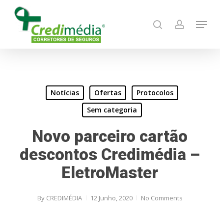
Skip
Menu
to
search
account
main
content
Notícias
Ofertas
Protocolos
Sem categoria
Novo parceiro cartão
descontos Credimédia –
EletroMaster
By
CREDIMÉDIA
12 Junho, 2020
No Comments