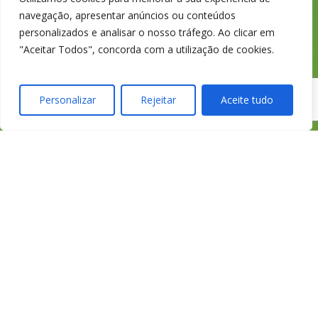
fixa nacional
navegação, apresentar anúncios ou conteúdos
personalizados e analisar o nosso tráfego. Ao clicar em
"Aceitar Todos", concorda com a utilização de cookies.
credimedia@credimedi
Personalizar
Rejeitar
Aceite tudo
Todas as Lojas e Contactos
Política de “cookies” e Privacidade
Política de Gestão de Reclamações
Política de Proteção de Dados Pessoais
Livro de Reclamações Online
Cartão de Saúde HomeCare