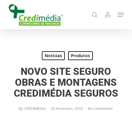
Skip
Menu
to
search
account
main
content
Notícias
Produtos
NOVO SITE SEGURO
OBRAS E MONTAGENS
CREDIMÉDIA SEGUROS
By
CREDIMÉDIA
25 Fevereiro, 2016
No Comments