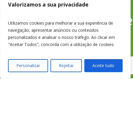
233 426 925
Valorizamos a sua privacidade
Chamada para a rede
Utilizamos cookies para melhorar a sua experiência de
navegação, apresentar anúncios ou conteúdos
fixa nacional
personalizados e analisar o nosso tráfego. Ao clicar em
"Aceitar Todos", concorda com a utilização de cookies.
Personalizar
Rejeitar
Aceite tudo
credimedia@credimed
Todas as Lojas e Contactos
Política de “cookies” e Privacidade
Política de Gestão de Reclamações
Política de Proteção de Dados Pessoais
Livro de Reclamações Online