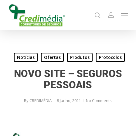
Skip
Menu
to
search
account
main
content
Notícias
Ofertas
Produtos
Protocolos
NOVO SITE – SEGUROS
PESSOAIS
By
CREDIMÉDIA
8 Junho, 2021
No Comments