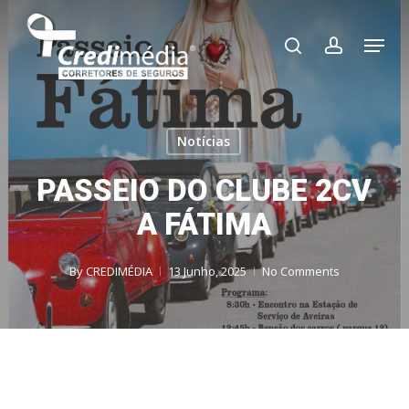
Skip
Menu
to
search
account
main
content
Notícias
PASSEIO DO CLUBE 2CV
A FÁTIMA
By
CREDIMÉDIA
13 Junho, 2025
No Comments