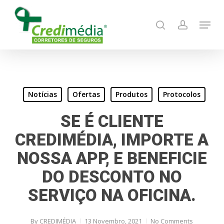
Skip
Menu
to
search
account
main
content
Notícias
Ofertas
Produtos
Protocolos
SE É CLIENTE
CREDIMÉDIA, IMPORTE A
NOSSA APP, E BENEFICIE
DO DESCONTO NO
SERVIÇO NA OFICINA.
By
CREDIMÉDIA
13 Novembro, 2021
No Comments