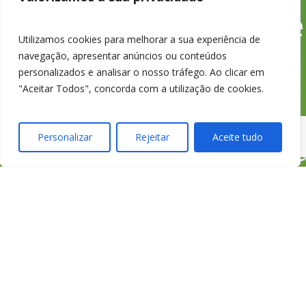
Chamada para a rede
Utilizamos cookies para melhorar a sua experiência de
fixa nacional
navegação, apresentar anúncios ou conteúdos
personalizados e analisar o nosso tráfego. Ao clicar em
"Aceitar Todos", concorda com a utilização de cookies.
credimedia@credimed
Personalizar
Rejeitar
Aceite tudo
Todas as Lojas e Contactos
Política de “cookies” e Privacidade
Política de Gestão de Reclamações
Política de Proteção de Dados Pessoais
Livro de Reclamações Online