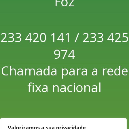
Foz
233 420 141 / 233 425
974
Chamada para a rede
fixa nacional
233 426 925
Valorizamos a sua privacidade