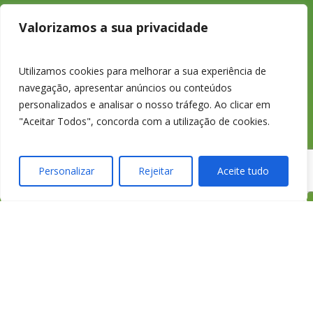
233 426 925
Valorizamos a sua privacidade
Chamada para a
Utilizamos cookies para melhorar a sua experiência de
navegação, apresentar anúncios ou conteúdos
rede fixa nacional
personalizados e analisar o nosso tráfego. Ao clicar em
"Aceitar Todos", concorda com a utilização de cookies.
Personalizar
Rejeitar
Aceite tudo
credimedia@credimed
Todas as Lojas e Contactos
Política de “cookies” e Privacidade
Política de Gestão de Reclamações
Política de Proteção de Dados Pessoais
Livro de Reclamações Online