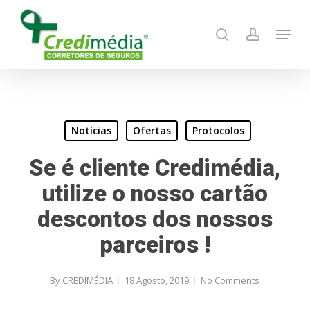
Skip
Menu
to
search
account
main
content
Notícias
Ofertas
Protocolos
Se é cliente Credimédia,
utilize o nosso cartão
descontos dos nossos
parceiros !
By
CREDIMÉDIA
18 Agosto, 2019
No Comments