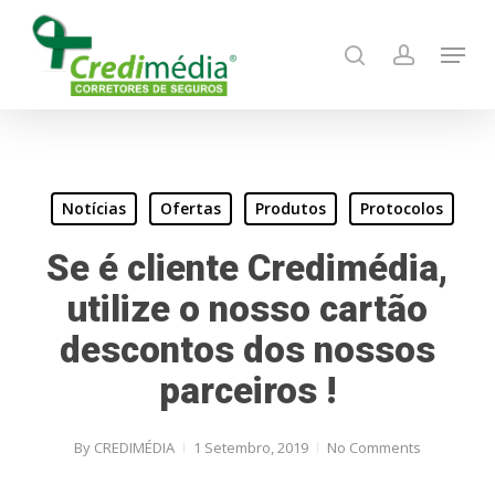
Skip
Menu
to
search
account
main
content
Notícias
Ofertas
Produtos
Protocolos
Se é cliente Credimédia,
utilize o nosso cartão
descontos dos nossos
parceiros !
By
CREDIMÉDIA
1 Setembro, 2019
No Comments