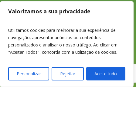
233 426 925
Valorizamos a sua privacidade
Chamada para a
Utilizamos cookies para melhorar a sua experiência de
navegação, apresentar anúncios ou conteúdos
rede fixa nacional
personalizados e analisar o nosso tráfego. Ao clicar em
"Aceitar Todos", concorda com a utilização de cookies.
Personalizar
Rejeitar
Aceite tudo
credimedia@credimed
Todas as Lojas e Contactos
Política de “cookies” e Privacidade
Política de Gestão de Reclamações
Política de Proteção de Dados Pessoais
Livro de Reclamações Online