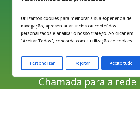
1ºD
3080-070 Figueira da
Utilizamos cookies para melhorar a sua experiência de
Foz
navegação, apresentar anúncios ou conteúdos
personalizados e analisar o nosso tráfego. Ao clicar em
"Aceitar Todos", concorda com a utilização de cookies.
233 420 141 / 233 425
Personalizar
Rejeitar
Aceite tudo
974
Chamada para a rede
fixa nacional
233 426 925
Chamada para a rede