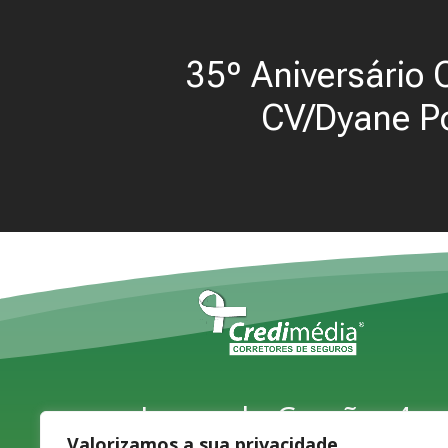
35º Aniversário 
CV/Dyane P
Largo do Carvão, 4,
Valorizamos a sua privacidade