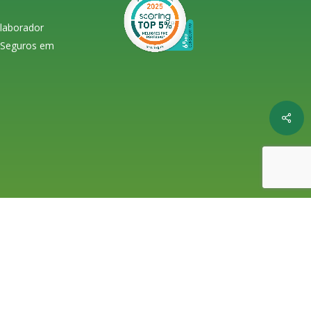
olaborador
s Seguros em
Shar