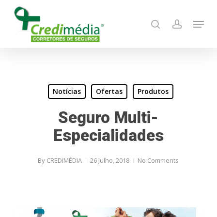
Skip
Menu
to
search
account
main
content
Notícias
Ofertas
Produtos
Seguro Multi-
Especialidades
By
CREDIMÉDIA
26 Julho, 2018
No Comments