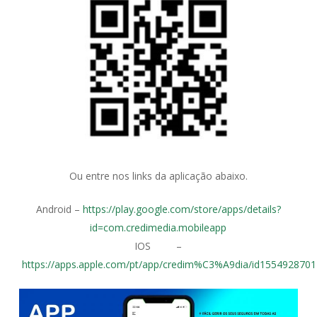
Ou entre nos links da aplicação abaixo.
Android –
https://play.google.com/store/apps/details?
id=com.credimedia.mobileapp
IOS –
https://apps.apple.com/pt/app/credim%C3%A9dia/id1554928701