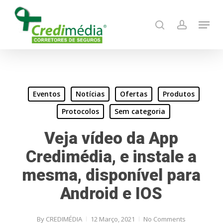
Skip
Menu
to
search
account
main
content
Eventos
Notícias
Ofertas
Produtos
Protocolos
Sem categoria
Veja vídeo da App
Credimédia, e instale a
mesma, disponível para
Android e IOS
By
CREDIMÉDIA
12 Março, 2021
No Comments