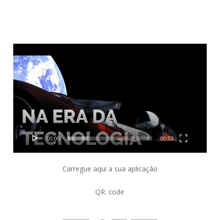
Reprodutor
de
vídeo
00:00
00:53
Carregue aqui a sua aplicação
QR. code