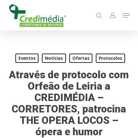
Skip
Menu
to
search
account
main
content
Eventos
Notícias
Ofertas
Protocolos
Através de protocolo com
Orfeão de Leiria a
CREDIMÉDIA –
CORRETORES, patrocina
THE OPERA LOCOS –
ópera e humor