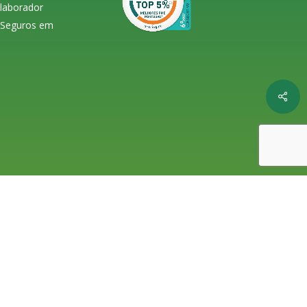
olaborador
s Seguros em
Shar