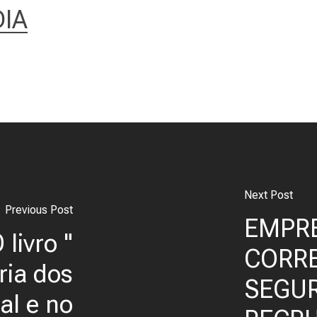
IA
Next Post
Previous Post
EMPR
 livro "
CORR
ria dos
SEGUR
al e no