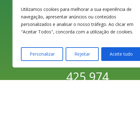
3080-070 Figueira
Utilizamos cookies para melhorar a sua experiência de
navegação, apresentar anúncios ou conteúdos
da Foz
personalizados e analisar o nosso tráfego. Ao clicar em
"Aceitar Todos", concorda com a utilização de cookies.
Personalizar
Rejeitar
Aceite tudo
233 420 141 / 233
425 974
Chamada para a
rede fixa nacional