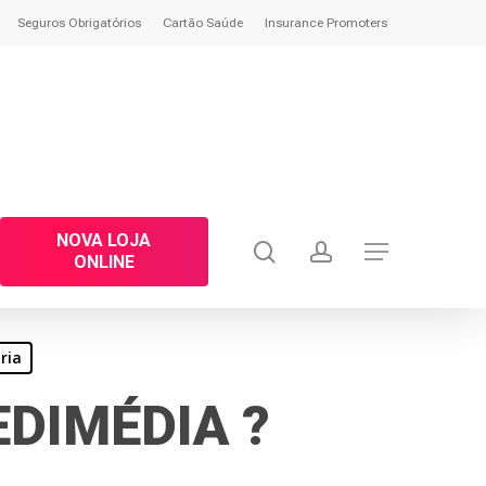
Seguros Obrigatórios
Cartão Saúde
Insurance Promoters
NOVA LOJA
search
account
Menu
ONLINE
ria
DIMÉDIA ?