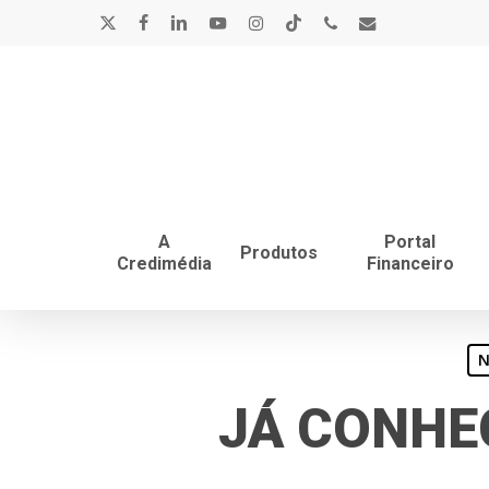
Skip
x-
facebook
linkedin
youtube
instagram
tiktok
phone
email
to
main
twitter
content
A
Portal
Produtos
Credimédia
Financeiro
N
JÁ CONHE