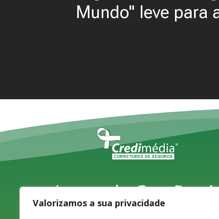
Mundo" leve para 
Largo do Carvão, 4,
Valorizamos a sua privacidade
1ºD