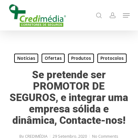
Skip
Menu
to
search
account
main
content
Notícias
Ofertas
Produtos
Protocolos
Se pretende ser
PROMOTOR DE
SEGUROS, e integrar uma
empresa sólida e
dinâmica, Contacte-nos!
By
CREDIMÉDIA
29 Setembro, 2020
No Comments