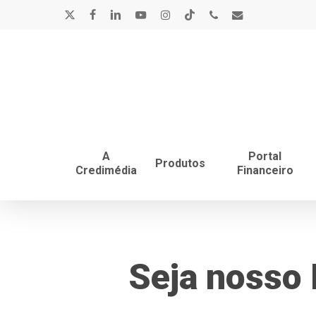
Skip
x-
facebook
linkedin
youtube
instagram
tiktok
phone
email
to
main
twitter
content
A
Portal
Produtos
Credimédia
Financeiro
Seja nosso