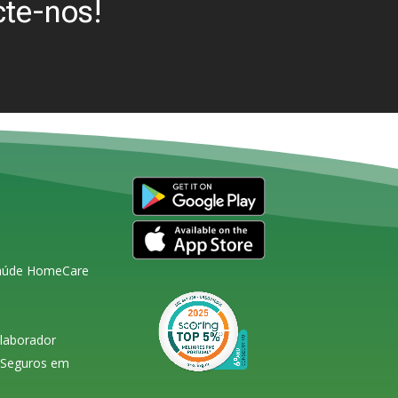
te-nos!
Saúde HomeCare
olaborador
s Seguros em