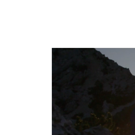
Hit enter to search or ESC to close
Reprodutor
de
vídeo