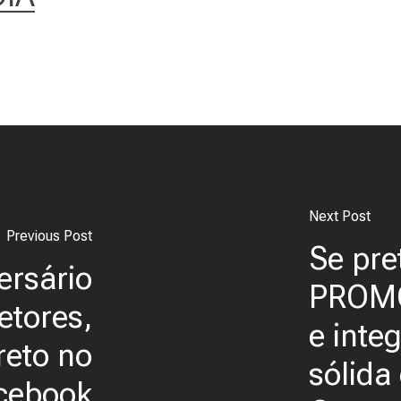
Next Post
Previous Post
Se pre
ersário
PROM
etores,
e inte
reto no
sólida
cebook