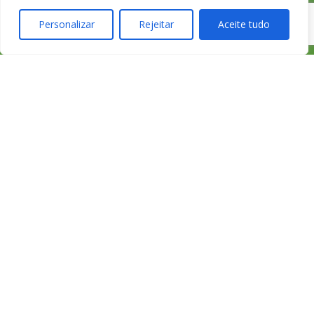
Personalizar
Rejeitar
Aceite tudo
233 426 925
Chamada para
a rede fixa
nacional