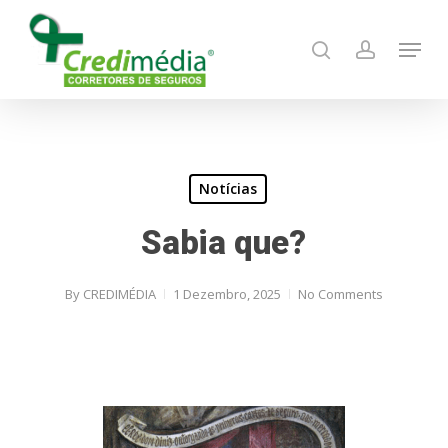
Skip
Menu
to
search
account
main
content
Notícias
Sabia que?
By
CREDIMÉDIA
1 Dezembro, 2025
No Comments